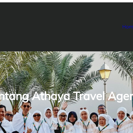
Hom
ntang Athaya Travel Age