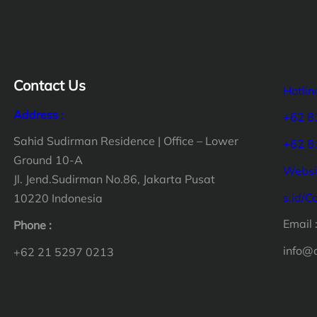
Contact Us
Hotlin
Address :
+62 8
Sahid Sudirman Residence | Office – Lower
+62 8
Ground 10-A
Websit
Jl. Jend.Sudirman No.86, Jakarta Pusat
s.id/C
10220 Indonesia
Email 
Phone :
info@
+62 21 5297 0213