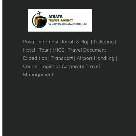
Pusat Informasi Umroh & Haji | Ticketing |
Hotel | Tour | MICE | Travel Document |
Expedition | Transport | Airport Handling |
Courier Logistic | Corporate Travel
Management