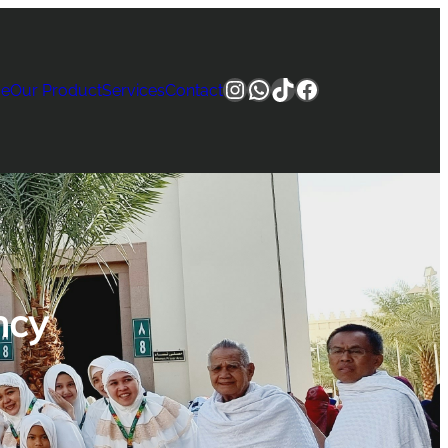
Instagram
WhatsApp
TikTok
Facebook
e
Our Product
Services
Contact
ncy