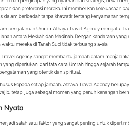
 pilihan penginapan yang nyaman dan strategis, dekat den
garan dan preferensi mereka. Ini memberikan keleluasaan bag
us dalam beribadah tanpa khawatir tentang kenyamanan temp
dalam pengalaman Umrah. Athaya Travel Agency mengatur tra
rjalanan antara Mekkah dan Madinah. Dengan kendaraan yan
aktu mereka di Tanah Suci tidak terbuang sia-sia.
haya Travel Agency sangat membantu jamaah dalam menjalan
ang diperlukan, dari tata cara Umrah hingga sejarah tempa
pengalaman yang otentik dan spiritual.
khusus kepada setiap jamaah, Athaya Travel Agency berupa
wajib, tetapi juga sebagai momen yang penuh kenangan berh
n Nyata
njadi salah satu faktor yang sangat penting untuk dipertim