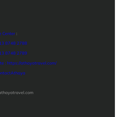
e Center
:
13 8748 2788
13 8748 2789
e :
https://athayatravel.com/
ontactAthaya
:
athayatravel.com