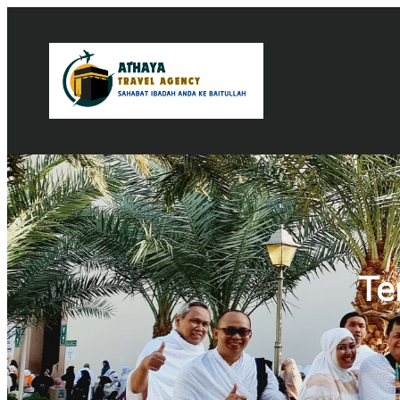
Lewati
ke
konten
Te