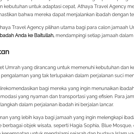
 dan kebutuhan untuk adaptasi cepat, Athaya Travel Agency 
astikan bahwa mereka dapat menjalankan ibadah dengan te
Athaya Travel Agency pilihan utama bagi para calon jamaah
badah Anda ke Baitullah,
mendampingi setiap jamaah dalam p
kan
et Umrah yang dirancang untuk memenuhi kebutuhan dan kein
n pengalaman yang tak terlupakan dalam perjalanan suci menu
 direkomendasikan bagi mereka yang ingin menunaikan ibad
omodasi yang nyaman dan transportasi yang efisien. Para j
ngkah dalam perjalanan ibadah ini berjalan lancar.
aman yang lebih kaya bagi jamaah yang ingin melengkapi i
 ke berbagai objek wisata, seperti Hagia Sophia, Blue Mosque
an kesempatan untuk mendalami sejarah dan budaya Islam y