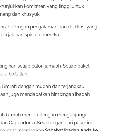
menunjukkan komitmen yang tinggi untuk
nang dan khusyuk.
 Umrah. Dengan pengalaman dan dedikasi yang
erjalanan spiritual mereka.
ginan setiap calon jamaah. Setiap paket
ju baitullah.
ah Umrah dengan mudah dan terjangkau.
amaah juga mendapatkan bimbingan ibadah
badah Umrah mereka dengan mengunjungi
, dan Cappadocia. Keuntungan dari paket ini
ang kaya, menjadikan
Sahabat Ibadah Anda ke